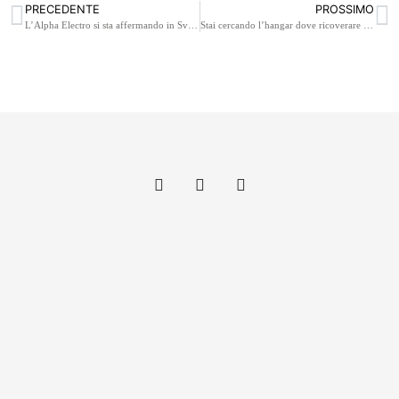
PRECEDENTE
PROSSIMO
L’Alpha Electro si sta affermando in Svizzera
Stai cercando l’hangar dove ricoverare il Panthera? Intanto comprati un Panthera in scala!