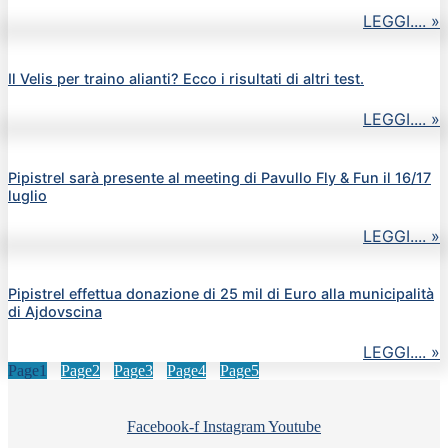
LEGGI.... »
Il Velis per traino alianti? Ecco i risultati di altri test.
LEGGI.... »
Pipistrel sarà presente al meeting di Pavullo Fly & Fun il 16/17
luglio
LEGGI.... »
Pipistrel effettua donazione di 25 mil di Euro alla municipalità
di Ajdovscina
LEGGI.... »
Page
1
Page
2
Page
3
Page
4
Page
5
Facebook-f
Instagram
Youtube