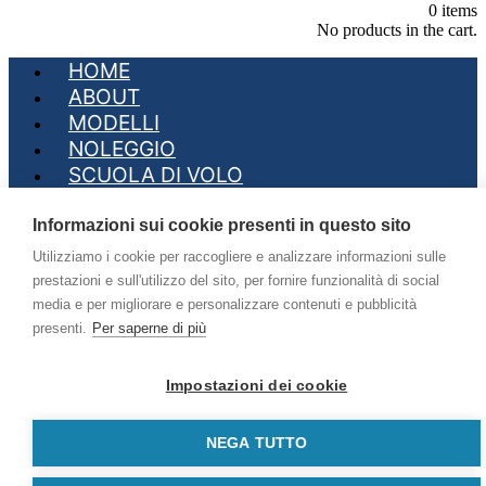
0
items
No products in the cart.
HOME
ABOUT
MODELLI
NOLEGGIO
SCUOLA DI VOLO
USATO-USED
SHOP
Informazioni sui cookie presenti in questo sito
VIDEO
Utilizziamo i cookie per raccogliere e analizzare informazioni sulle
EVENTO PIPISTREL
prestazioni e sull'utilizzo del sito, per fornire funzionalità di social
CONTACTS
media e per migliorare e personalizzare contenuti e pubblicità
presenti.
Per saperne di più
Facebook-f
Instagram
Youtube
Impostazioni dei cookie
NEGA TUTTO